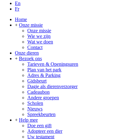
En
Fr
Home
+
Onze missie
Onze missie
Wie we zijn
Wat we doen
Contact
Onze dieren
+
Bezoek ons
Tarieven & Openingsuren
Plan van het park
Adres & Parking
Gidsbeurt
Dagje als dierenverzorger
Cadeaubon
Andere groepen
Scholen
Nieuws
Spreekbeurten
+
Help mee
Doe een gift
Adopteer een dier
Uw testament