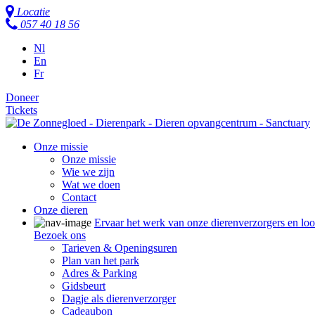
Locatie
057 40 18 56
Nl
En
Fr
Doneer
Tickets
Onze missie
Onze missie
Wie we zijn
Wat we doen
Contact
Onze dieren
Ervaar het werk van onze dierenverzorgers en lo
Bezoek ons
Tarieven & Openingsuren
Plan van het park
Adres & Parking
Gidsbeurt
Dagje als dierenverzorger
Cadeaubon