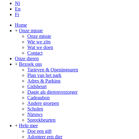
Nl
En
Fr
Home
+
Onze missie
Onze missie
Wie we zijn
Wat we doen
Contact
Onze dieren
+
Bezoek ons
Tarieven & Openingsuren
Plan van het park
Adres & Parking
Gidsbeurt
Dagje als dierenverzorger
Cadeaubon
Andere groepen
Scholen
Nieuws
Spreekbeurten
+
Help mee
Doe een gift
Adopteer een dier